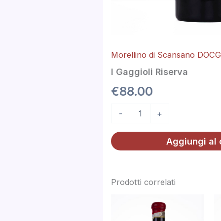
Morellino di Scansano DOC
I Gaggioli Riserva
€
88.00
-
+
Aggiungi al 
Prodotti correlati
Roccapesta
quantità