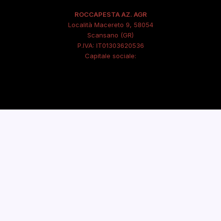
ROCCAPESTA AZ. AGR
Località Macereto 9, 58054
Scansano (GR)
P.IVA: IT01303620536
Capitale sociale: