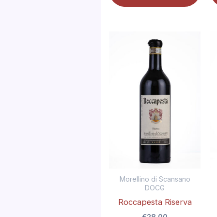
Roccapesta
Riserva
quantità
Morellino di Scansano
DOCG
Roccapesta Riserva